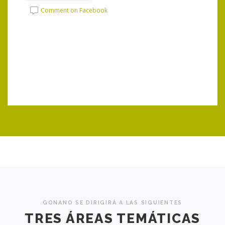
O
Comment on Facebook
h
T
Li
hare
GONANO SE DIRIGIRÁ A LAS SIGUIENTES
TRES ÁREAS TEMÁTICAS