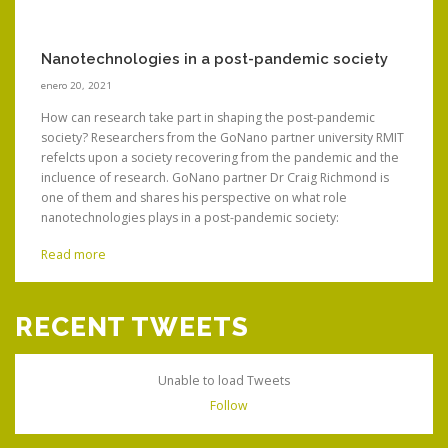
Nanotechnologies in a post-pandemic society
enero 20, 2021
How can research take part in shaping the post-pandemic
society? Researchers from the GoNano partner university RMIT
refelcts upon a society recovering from the pandemic and the
incluence of research. GoNano partner Dr Craig Richmond is
one of them and shares his perspective on what role
nanotechnologies plays in a post-pandemic society:
"Nanotechnologies, being the purposeful...
Read more
RECENT TWEETS
Unable to load Tweets
Follow