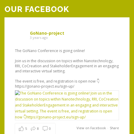
OUR FACEBOOK
GoNano-project
3 years ago
The GoNano Conference is going online!
GoN
wor
Join us in the discussion on topics within Nanotechnology,
ar
RRI, CoCreation and StakeholderEngagement in an engaging
pro
and interactive virtual setting.
imp
nd
The event is free, and registration is open now 👇
We 
https://gonano-project.eu/sign-up/
pot
res
You
G
W
View on Facebook
·
Share
5
8
0
g